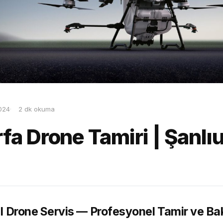
024
2 dk okuma
fa Drone Tamiri | Şanlıu
JI Drone Servis — Profesyonel Tamir ve B