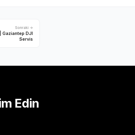
Sonraki →
| Gaziantep DJI
Servis
im Edin