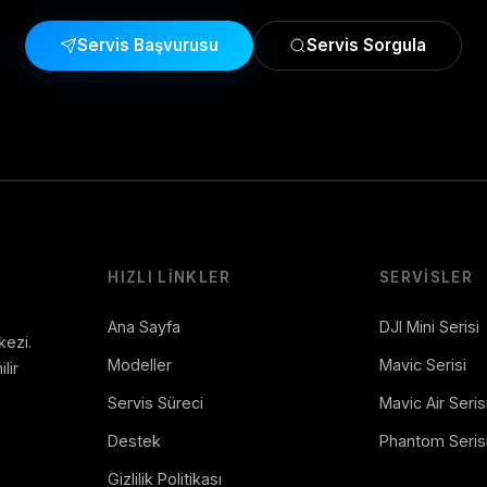
Servis Başvurusu
Servis Sorgula
HIZLI LINKLER
SERVISLER
Ana Sayfa
DJI Mini Serisi
kezi.
Modeller
Mavic Serisi
lir
Servis Süreci
Mavic Air Seris
Destek
Phantom Seris
Gizlilik Politikası