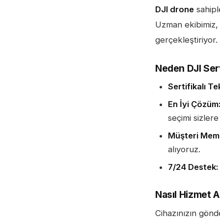
DJI drone
sahipl
Uzman ekibimiz, 
gerçekleştiriyor.
Neden DJI Ser
Sertifikalı Te
En İyi Çözüm
seçimi sizlere
Müşteri Memn
alıyoruz.
7/24 Destek:
Nasıl Hizmet Al
Cihazınızın gönder