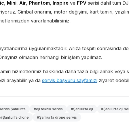
ic
,
Mini
,
Air
,
Phantom
,
Inspire
ve
FPV
serisi dahil tüm DJ
riyoruz. Gimbal onarımı, motor değişimi, kart tamiri, yazı
tlerimizden yararlanabilirsiniz.
iyatlandırma uygulanmaktadır. Arıza tespiti sonrasında detay
ir. Onayınız olmadan herhangi bir işlem yapılmaz.
amiri hizmetlerimiz hakkında daha fazla bilgi almak veya s
izi arayabilir ya da
servis başvuru sayfamızı
ziyaret edebili
servis Şanlıurfa
#dji teknik servis
#Şanlıurfa dji
#Şanlıurfa dji se
#Şanlıurfa drone
#Şanlıurfa drone servis