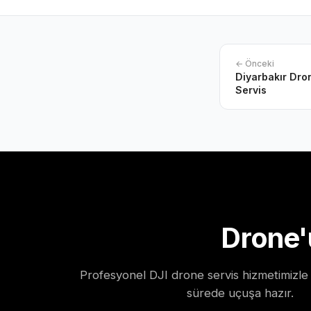
← Önceki
Diyarbakır Dron
Servis
Drone'
Profesyonel DJI drone servis hizmetimizle 
sürede uçuşa hazır.