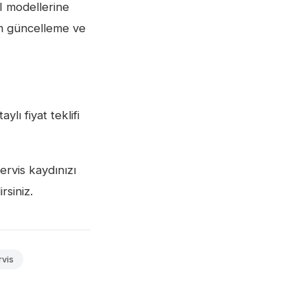
I modellerine
lım güncelleme ve
lı fiyat teklifi
ervis kaydınızı
rsiniz.
rvis