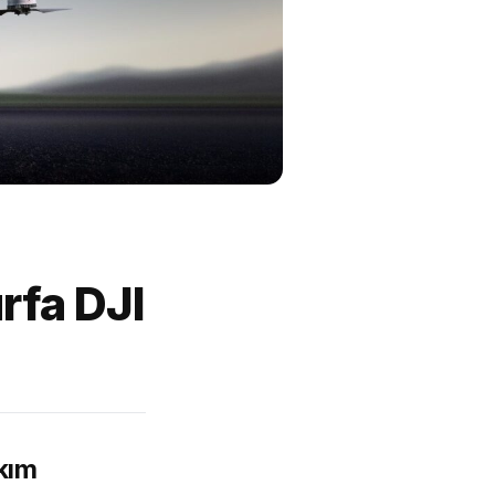
rfa DJI
akım