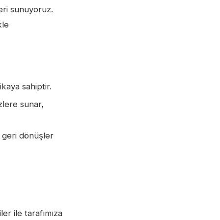
leri sunuyoruz.
kle
ikaya sahiptir.
zlere sunar,
 geri dönüşler
ler ile tarafımıza