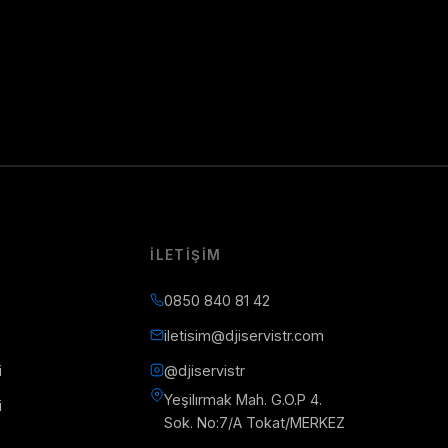
İLETIŞIM
0850 840 81 42
iletisim@djiservistr.com
i
@djiservistr
Yeşilırmak Mah. G.O.P 4.
i
Sok. No:7/A Tokat/MERKEZ