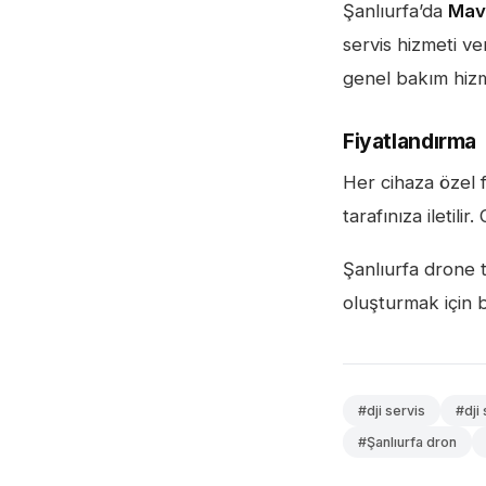
Şanlıurfa’da
Mav
servis hizmeti ve
genel bakım hizme
Fiyatlandırma
Her cihaza özel f
tarafınıza iletil
Şanlıurfa drone t
oluşturmak için b
#dji servis
#dji 
#Şanlıurfa dron