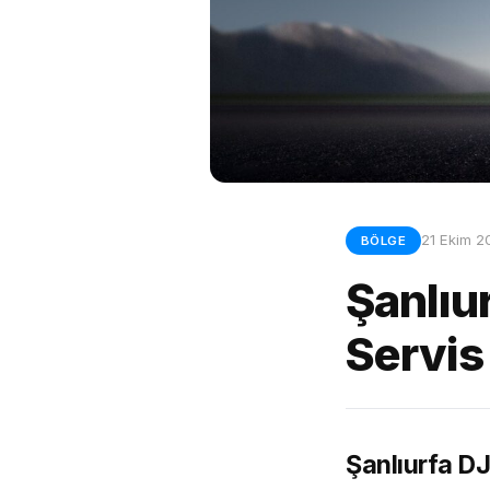
21 Ekim 2
BÖLGE
Şanlıur
Servis
Şanlıurfa D