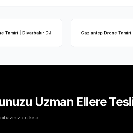
e Tamiri | Diyarbakır DJI
Gaziantep Drone Tamiri 
unuzu Uzman Ellere Tesl
cihazınız en kısa