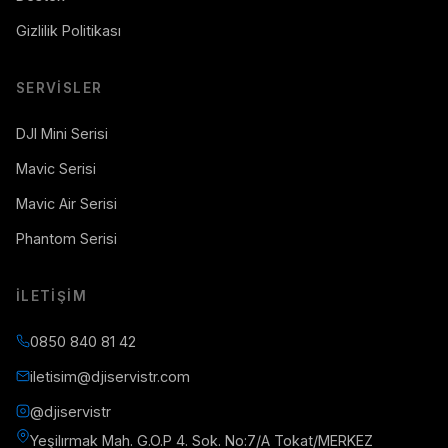
Gizlilik Politikası
SERVISLER
DJI Mini Serisi
Mavic Serisi
Mavic Air Serisi
Phantom Serisi
İLETIŞIM
0850 840 81 42
iletisim@djiservistr.com
@djiservistr
Yeşilırmak Mah. G.O.P 4. Sok. No:7/A Tokat/MERKEZ