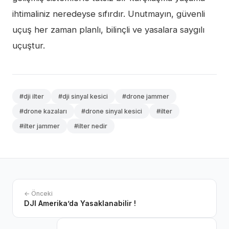
ihtimaliniz neredeyse sıfırdır. Unutmayın, güvenli
uçuş her zaman planlı, bilinçli ve yasalara saygılı
uçuştur.
#dji ilter
#dji sinyal kesici
#drone jammer
#drone kazaları
#drone sinyal kesici
#ilter
#ilter jammer
#ilter nedir
← Önceki
DJI Amerika’da Yasaklanabilir !