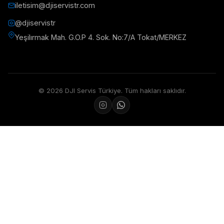
iletisim@djiservistr.com
@djiservistr
Yeşilırmak Mah. G.O.P 4. Sok. No:7/A Tokat/MERKEZ
© 2026 DJI Servis Türkiye. Tüm hakları saklıdır.