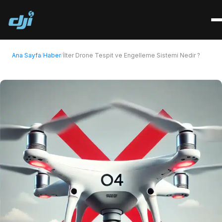
Ana Sayfa
Haber
İlter Drone Tespit ve Engelleme Sistemi Nedir ?
/
/