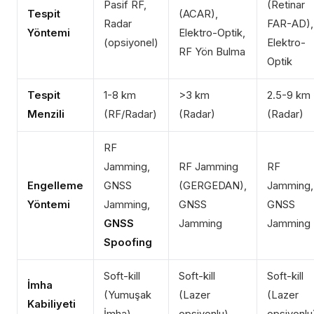
Pasif RF,
(Retinar
Tespit
(ACAR),
Radar
FAR-AD),
Yöntemi
Elektro-Optik,
(opsiyonel)
Elektro-
RF Yön Bulma
Optik
Tespit
1-8 km
>3 km
2.5-9 km
Menzili
(RF/Radar)
(Radar)
(Radar)
RF
Jamming,
RF Jamming
RF
Engelleme
GNSS
(GERGEDAN),
Jamming,
Yöntemi
Jamming,
GNSS
GNSS
GNSS
Jamming
Jamming
Spoofing
Soft-kill
Soft-kill
Soft-kill
İmha
(Yumuşak
(Lazer
(Lazer
Kabiliyeti